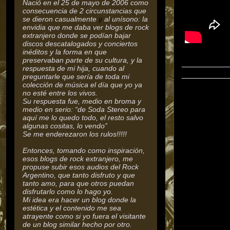
Nació en el 25 de mayo de 2006 como
consecuencia de 2 circunstancias que
se dieron casualmente
y
al unísono: la
envidia que me daba ver blogs de rock
extranjero donde se podían bajar
discos descatalogados y conciertos
inéditos y la forma en que
preservaban parte de su cultura,
y la
__________
respuesta de mi hija, cuando al
__________
preguntarle que sería de toda mi
colección de música el día que yo ya
no esté entre los vivos.
Su respuesta fue, medio en broma y
medio en serio: “de Soda Stereo para
aquí me lo quedo todo, el resto salvo
algunas cositas, lo vendo”
Se me enderezaron los rulos!!!!!
Entonces, tomando como inspiración,
esos blogs de rock extranjero, me
propuse subir esos audios del Rock
Argentino, que tanto disfruto y que
tanto amo, para que otros puedan
disfrutarlo como lo hago yo.
Mi idea era hacer un blog donde la
estética y el contenido me sea
atrayente como si yo fuera el visitante
de un blog similar hecho por otro.