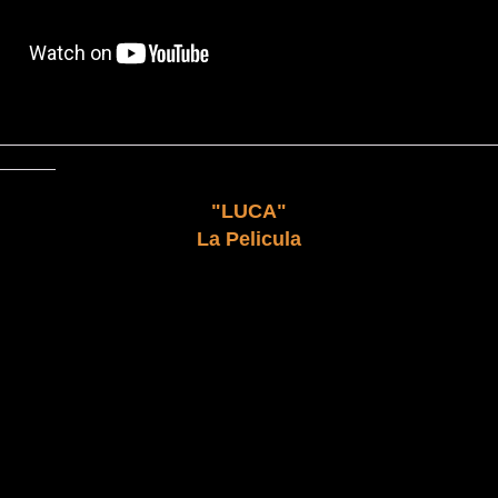
__________________________________________________
______
"LUCA"
La Pelicula