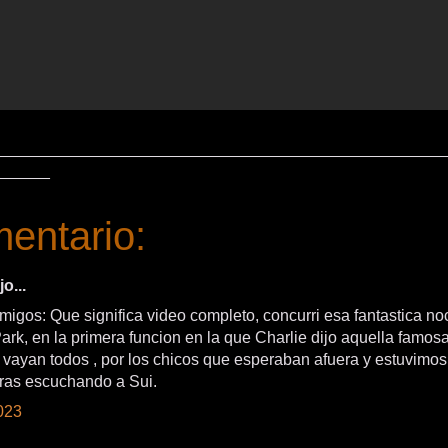
__________________________________________________
______
entario:
jo...
migos: Que significa video completo, concurri esa fantastica no
ark, en la primera funcion en la que Charlie dijo aquella famosa
 vayan todos , por los chicos que esperaban afuera y estuvimo
ras escuchando a Sui.
023