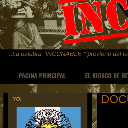
.:
La palabra "INCUNABLE " proviene del lat
PAGINA PRINCIPAL
EL KIOSCO DE R
DOC
YO: