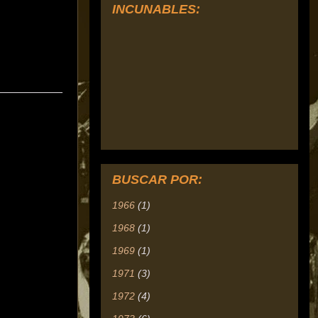
INCUNABLES:
__________
BUSCAR POR:
1966
(1)
1968
(1)
1969
(1)
1971
(3)
1972
(4)