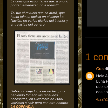
La consigna espontanea fue: a uno lo
podrán amenazar, no a todos!!!
Tal fue el revuelo que se armó, que
hasta fuimos noticia en el diario La
Nación, en varios diarios del interior y
en revistas del genero.
__________
__________
1 com
Gus
di
Hola A
Luna P
que se
Habiendo dejado pasar un tiempo y
dos ho
habiendo tomado los recaudos
necesarios, en Diciembre de 2006
4/22/2
volvimos a salir pero con otro nombre:
LA COFRADIA
.