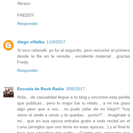
Abrazo
FREDDY
Responder
diego villalba
1/19/2017
Si toco rafanelli, yo fui al segundo, pero escuche el primero
desde la fila en la vereda , excelente material , gracias
Fredy
Responder
Escuela de Rock Radio
3/05/2017
Hola... de casualidad llegue a tu blog y encontre esta perlite
que publicas... pero lo major fue tu relato... a mi me paso
algo peor que a vos... no pude zafar de mi Viejo!!! "hoy
viene el zeide a cenar y te quedas... punto!!"... imaginate a
mi... que en esa epoca entraba gratis a todo recital en el
Luna (arreglos que uno tenia en esas epocas...) y al final lo
tuve que escuchar por radio.... Cuento esa anecsota que