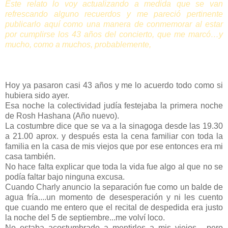
Este relato lo voy actualizando a medida que se van
refrescando alguno recuerdos y me pareció pertinente
publicarlo aquí como una manera de conmemorar al estar
por cumplirse los 43 años del concierto, que me marcó…y
mucho, como a muchos, probablemente,
Hoy ya pasaron casi 43 años y me lo acuerdo todo como si
hubiera sido ayer.
Esa noche la colectividad judía festejaba la primera noche
de Rosh Hashana (Año nuevo).
La costumbre dice que se va a la sinagoga desde las 19.30
a 21.00 aprox. y después esta la cena familiar con toda la
familia en la casa de mis viejos que por ese entonces era mi
casa también.
No hace falta explicar que toda la vida fue algo al que no se
podía faltar bajo ninguna excusa.
Cuando Charly anuncio la separación fue como un balde de
agua fría....un momento de desesperación y ni les cuento
que cuando me entero que el recital de despedida era justo
la noche del 5 de septiembre...me volví loco.
No estaba acostumbrado a mentirles a mis viejos... pero