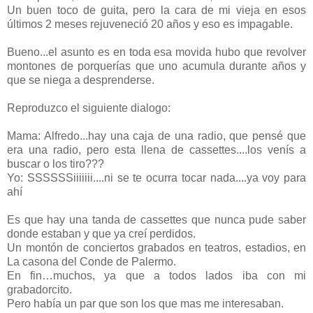
Un buen toco de guita, pero la cara de mi vieja en esos
últimos 2 meses rejuveneció 20 años y eso es impagable.
Bueno...el asunto es en toda esa movida hubo que revolver
montones de porquerías que uno acumula durante años y
que se niega a desprenderse.
Reproduzco el siguiente dialogo:
Mama: Alfredo...hay una caja de una radio, que pensé que
era una radio, pero esta llena de cassettes....los venís a
buscar o los tiro???
Yo: SSSSSSiiiiiii....ni se te ocurra tocar nada....ya voy para
ahí
Es que hay una tanda de cassettes que nunca pude saber
donde estaban y que ya creí perdidos.
Un montón de conciertos grabados en teatros, estadios, en
La casona del Conde de Palermo.
En fin…muchos, ya que a todos lados iba con mi
grabadorcito.
Pero había un par que son los que mas me interesaban.