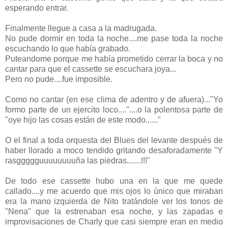
esperando entrar.
Finalmente llegue a casa a la madrugada.
No pude dormir en toda la noche....me pase toda la noche
escuchando lo que había grabado.
Puteandome porque me había prometido cerrar la boca y no
cantar para que el cassette se escuchara joya...
Pero no pude....fue imposible.
Como no cantar (en ese clima de adentro y de afuera)..."Yo
formo parte de un ejercito loco...."....o la polentosa parte de
"oye hijo las cosas están de este modo......"
O el final a toda orquesta del Blues del levante después de
haber llorado a moco tendido gritando desaforadamente "Y
rasggggguuuuuuuuña las piedras.......!!!"
De todo ese cassette hubo una en la que me quede
callado....y me acuerdo que mis ojos lo único que miraban
era la mano izquierda de Nito tratándole ver los tonos de
"Nena" que la estrenaban esa noche, y las zapadas e
improvisaciones de Charly que casi siempre eran en medio