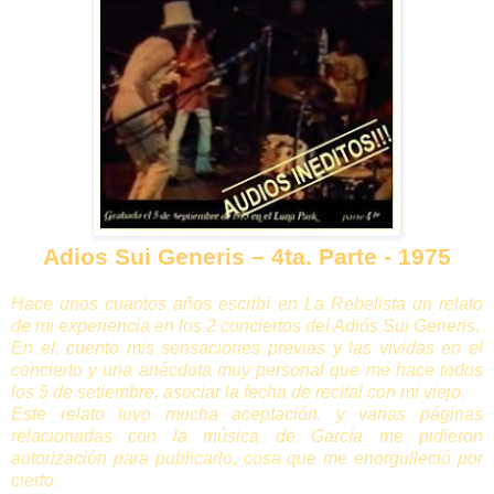
Adios Sui Generis – 4ta. Parte - 1975
Hace unos cuantos años escribí en La Rebelista un relato
de mi experiencia en los 2 conciertos del Adiós Sui Generis.
En el, cuento mis sensaciones previas y las vividas en el
concierto y una anécdota muy personal que me hace todos
los 5 de setiembre, asociar la fecha de recital con mi viejo.
Este relato tuvo mucha aceptación, y varias páginas
relacionadas con la música de García me pidieron
autorización para publicarlo, cosa que me enorgulleció por
cierto.