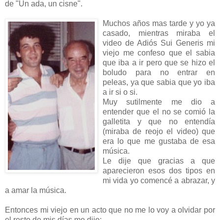
de "Un ada, un cisne".
Muchos años mas tarde y yo ya
casado, mientras miraba el
video de Adiós Sui Generis mi
viejo me confeso que el sabia
que iba a ir pero que se hizo el
boludo para no entrar en
peleas, ya que sabia que yo iba
a ir si o si.
Muy sutilmente me dio a
entender que el no se comió la
galletita y que no entendía
(miraba de reojo el video) que
era lo que me gustaba de esa
música.
Le dije que gracias a que
aparecieron esos dos tipos en
mi vida yo comencé a abrazar, y
a amar la música.
Entonces mi viejo en un acto que no me lo voy a olvidar por
el resto de mis días me dijo: