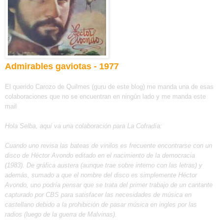
Admirables gaviotas - 1977
El querido Carozo de Quilmes (guru de este blog) me manda una de esas
colaboraciones que no se encuentran en ningún lado y me manda este
mail
Hola Selba, aquí va una colaboración para La Cofradía:
Cuando uno revisa las bateas de vinilos es frecuente encontrarse con un
disco de Héctor Avondo editado en el nacimiento de la democracia
(1983). De gráfica austera (aunque trae sobre interno con las letras) y
además, sumado a que el nombre del disco es simplemente Héctor
Avondo, uno podría pensar que se trata del primer trabajo de un cantante
capturado por CBS para satisfacer las necesidades de música en
castellano debido a la prohibición de pasar música en ingles por las
radios (luego de la guerra de Malvinas).