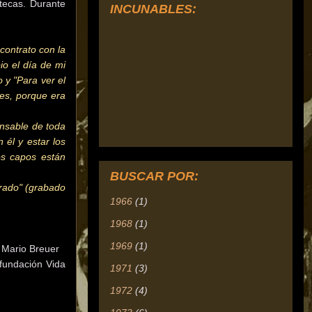
otecas. Durante
INCUNABLES:
contrato con la
io el día de mi
 y "Para ver el
es, porque era
nsable de toda
 él y estar los
os capos están
BUSCAR POR:
orado" (grabado
1966
(1)
1968
(1)
1969
(1)
y Mario Breuer
 fundación Vida
1971
(3)
1972
(4)