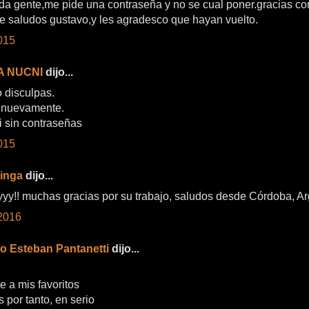
da gente,me pide una contraseña y no se cual poner.gracias c
e saludos gustavo,y les agradesco que hayan vuelto.
015
A NUCNI
dijo...
o disculpas.
 nuevamente.
i sin contraseñas
015
linga
dijo...
yy!! muchas gracias por su trabajo, saludos desde Córdoba, Ar
2016
o Esteban Pantanetti
dijo...
e a mis favoritos
 por tanto, en serio