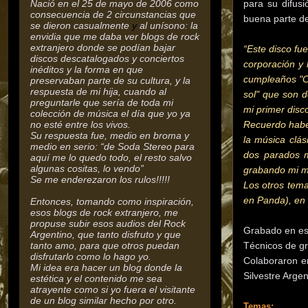
Nació en el 25 de mayo de 2006 como
para su difusi
consecuencia de 2 circunstancias que
buena parte de
se dieron casualmente
y
al unísono: la
envidia que me daba ver blogs de rock
extranjero donde se podían bajar
“Este disco fu
discos descatalogados y conciertos
corporación y 
inéditos y la forma en que
cumpleaños "Cr
preservaban parte de su cultura,
y la
respuesta de mi hija, cuando al
sol" que son 
preguntarle que sería de toda mi
mi primer disc
colección de música el día que yo ya
no esté entre los vivos.
Recuerdo habe
Su respuesta fue, medio en broma y
la música clás
medio en serio: “de Soda Stereo para
dos parados m
aquí me lo quedo todo, el resto salvo
algunas cositas, lo vendo”
grabando mi mú
Se me enderezaron los rulos!!!!!
Los otros tema
en Panda), en 
Entonces, tomando como inspiración,
esos blogs de rock extranjero, me
propuse subir esos audios del Rock
Grabado en es
Argentino, que tanto disfruto y que
tanto amo, para que otros puedan
Técnicos de gr
disfrutarlo como lo hago yo.
Colaboraron en
Mi idea era hacer un blog donde la
Silvestre Argen
estética y el contenido me sea
atrayente como si yo fuera el visitante
de un blog similar hecho por otro.
Temas: