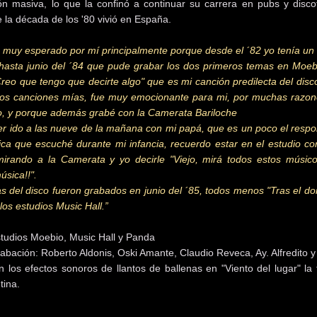
ón masiva, lo que la confinó a continuar su carrera en pubs y disc
 la década de los '80 vivió en España.
e muy esperado por mí principalmente porque desde el ´82 yo tenía un 
hasta junio del ´84 que pude grabar los dos primeros temas en Moeb
eo que tengo que decirte algo" que es mi canción predilecta del disco
dos canciones mías, fue muy emocionante para mi, por muchas razon
o, y porque además grabé con la Camerata Bariloche
r ido a las nueve de la mañana con mi papá, que es un poco el respo
ica que escuché durante mi infancia, recuerdo estar en el estudio con
irando a la Camerata y yo decirle "Viejo, mirá todos estos músic
sica!!".
s del disco fueron grabados en junio del ´85, todos menos "Tras el d
los estudios Music Hall.”
tudios Moebio, Music Hall y Panda
abación: Roberto Aldonis, Oski Amante, Claudio Reveca, Ay. Alfredito 
 los efectos sonoros de llantos de ballenas en "Viento del lugar" la
tina.