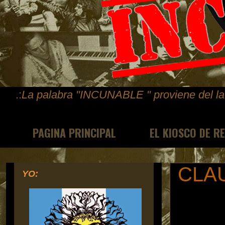
.:
La palabra "INCUNABLE " proviene del lat
PAGINA PRINCIPAL
EL KIOSCO DE R
CLA
YO: