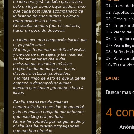
La idea era (es) también que no sea
01- Fuera de l
solo un lugar donde bajar audios, sino
que cada post fuera acompañado de
02- Aquellos 
la historia de esos audios o alguna
03- Creo que t
referencia de los mismos.
No estaba de mas (por el contrario)
04- Empezar 
hacer un poco de docencia.
05- Viento del 
06- No quiero
La idea tuvo una aceptación inicial que
ni yo podía creer.
07- Vas a llega
Al mes ya tenía más de 400 mil visitas
08- Baño de 
y cientos de mensajes..y las mismas
09- Para ver el
se incrementaban día a día.
Inclusive me escribian músicos
10- Tras el do
preguntandome porque su o sus
discos no estaban publicados.
Y lo mas lindo de esto es que la gente
BAJAR
empezó a desempolvar audios
ineditos que tenian guardados bajo 4
Buscar mas 
llaves.
Recibí amenazas de quienes
comercializaban este tipo de material
4 com
y de un músico enojado por entender
que este blog era piratería.
Nunca he cobrado por ningún audio y
ni siquiera he puesto propagandas
Anónim
que me han ofrecido.