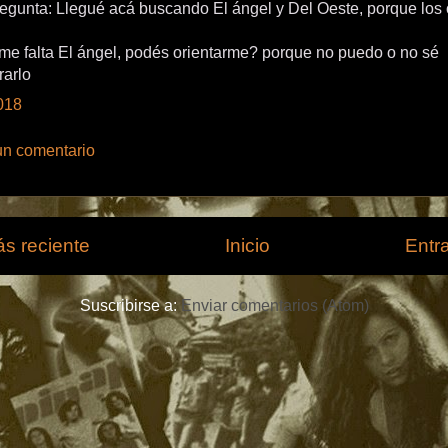
egunta: Llegué acá buscando El ángel y Del Oeste, porque los o
me falta El ángel, podés orientarme? porque no puedo o no sé
rarlo
018
un comentario
s reciente
Inicio
Entr
Suscribirse a:
Enviar comentarios (Atom)