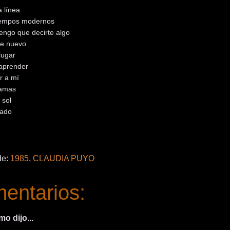
a línea
tiempos modernos
engo que decirte algo
de nuevo
lugar
 aprender
r a mí
damas
 sol
rado
de:
1985
,
CLAUDIA PUYO
entarios:
o dijo...