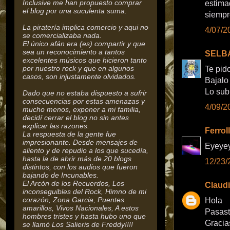
Inclusive me han propuesto comprar
estima
el blog por una suculenta suma.
siempr
La piratería implica comercio y aqui no
4/07/2
se comercializaba nada.
El único afán era (es) compartir y que
sea un reconocimiento a tantos
SELB
excelentes músicos que hicieron tanto
por nuestro rock y que en algunos
Te pid
casos, son injustamente olvidados.
Bajalo
Lo sub
Dado que no estaba dispuesto a sufrir
consecuencias por estas amenazas y
4/09/2
mucho menos, exponer a mi familia,
decidí cerrar el blog no sin antes
explicar las razones.
Ferrol
La respuesta de la gente fue
impresionante. Desde mensajes de
Eyeyey
aliento y de repudio a los que sucedía,
hasta la de abrir más de 20 blogs
12/23/
distintos, con los audios que fueron
bajando de Incunables.
El Arcón de los Recuerdos, Los
Claudi
inconseguibles del Rock,
Himno de mi
corazón, Zona Garcia, Puentes
Hola
amarillos, Vivos Nacionales, A estos
Pasast
hombres tristes y hasta hubo uno que
Gracias
se llamó Los Salieris de Freddy!!!!