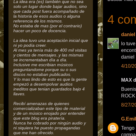
La idea era (es) también que no sea
solo un lugar donde bajar audios, sino
que cada post fuera acompañado de
4 com
la historia de esos audios o alguna
referencia de los mismos.
No estaba de mas (por el contrario)
hacer un poco de docencia.
daniel
La idea tuvo una aceptación inicial que
lo tuv
ni yo podía creer.
Al mes ya tenía más de 400 mil visitas
encont
y cientos de mensajes..y las mismas
daniel
se incrementaban día a día.
Inclusive me escribian músicos
4/10/2
preguntandome porque su o sus
discos no estaban publicados.
Y lo mas lindo de esto es que la gente
MAX di
empezó a desempolvar audios
ineditos que tenian guardados bajo 4
Bueni
llaves.
ROCK
Recibí amenazas de quienes
8/27/2
comercializaban este tipo de material
y de un músico enojado por entender
que este blog era piratería.
G.Emil
Nunca he cobrado por ningún audio y
ni siquiera he puesto propagandas
Tengo 
que me han ofrecido.
compa