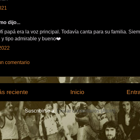
021
o dijo...
í papá era la voz principal. Todavía canta para su familia. Siem
 y tipo admirable y bueno❤️
2022
un comentario
s reciente
Inicio
Entr
Suscribirse a:
Enviar comentarios (Atom)