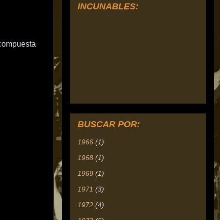
INCUNABLES:
" compuesta
BUSCAR POR:
1966
(1)
1968
(1)
1969
(1)
1971
(3)
1972
(4)