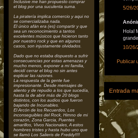
Inclusive me han propuesto comprar
el blog por una suculenta suma.
5/26/2
La piratería implica comercio y aqui no
se comercializaba nada.
Anónim
El único afán era (es) compartir y que
sea un reconocimiento a tantos
Hola! M
excelentes músicos que hicieron tanto
grande
por nuestro rock y que en algunos
casos, son injustamente olvidados.
10/26/
Dado que no estaba dispuesto a sufrir
consecuencias por estas amenazas y
Publicar 
mucho menos, exponer a mi familia,
decidí cerrar el blog no sin antes
explicar las razones.
La respuesta de la gente fue
impresionante. Desde mensajes de
Entrada má
aliento y de repudio a los que sucedía,
hasta la de abrir más de 20 blogs
distintos, con los audios que fueron
bajando de Incunables.
El Arcón de los Recuerdos, Los
inconseguibles del Rock,
Himno de mi
corazón, Zona Garcia, Puentes
amarillos, Vivos Nacionales, A estos
hombres tristes y hasta hubo uno que
se llamó Los Salieris de Freddy!!!!