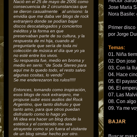
Hector Sardou
Nació en el 25 de mayo de 2006 como
consecuencia de 2 circunstancias que
Jose Maria Sa
se dieron casualmente
y
al unísono: la
Nora Basile: 
envidia que me daba ver blogs de rock
extranjero donde se podían bajar
discos descatalogados y conciertos
Primer disco 
inéditos y la forma en que
por Jorge Dur
preservaban parte de su cultura,
y la
respuesta de mi hija, cuando al
preguntarle que sería de toda mi
Temas:
colección de música el día que yo ya
01. Niña tier
no esté entre los vivos.
Su respuesta fue, medio en broma y
02. Don jose 
medio en serio: “de Soda Stereo para
03. Con la llu
aquí me lo quedo todo, el resto salvo
04. Hace cin
algunas cositas, lo vendo”
Se me enderezaron los rulos!!!!!
05. El payas
06. El empera
Entonces, tomando como inspiración,
esos blogs de rock extranjero, me
07. Las Malv
propuse subir esos audios del Rock
08. Con algo
Argentino, que tanto disfruto y que
09. Ya me vo
tanto amo, para que otros puedan
disfrutarlo como lo hago yo.
Mi idea era hacer un blog donde la
BAJAR
estética y el contenido me sea
atrayente como si yo fuera el visitante
de un blog similar hecho por otro.
Buscar mas 