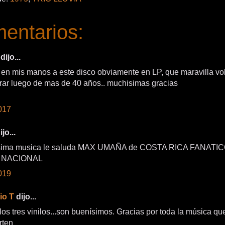
entarios:
dijo...
e en mis manos a este disco obviamente en LP, que maravilla vol
rar luego de mas de 40 años.. muchisimas gracias
017
jo...
sima musica le saluda MAX UMAÑA de COSTA RICA FANATI
 NACIONAL
019
io T
dijo...
los tres vinilos...son buenísimos. Gracias por toda la música qu
rten