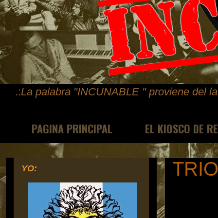
.:
La palabra "INCUNABLE " proviene del lat
PAGINA PRINCIPAL
EL KIOSCO DE R
TRIO
YO: