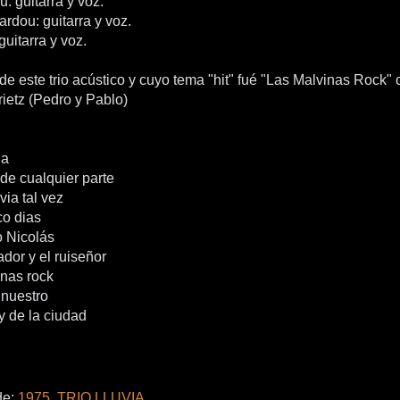
: guitarra y voz.
rdou: guitarra y voz.
guitarra y voz.
de este trio acústico y cuyo tema "hit" fué "Las Malvinas Rock
ietz (Pedro y Pablo)
na
de cualquier parte
via tal vez
co dias
o Nicolás
dor y el ruiseñor
inas rock
 nuestro
y de la ciudad
de:
1975
,
TRIO LLUVIA