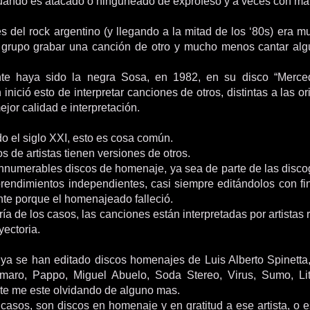
cuando es atacado o ninguneado de exprofeso y a veces con mal
s del rock argentino (y llegando a la mitad de los ‘80s) era muy
 grupo grabar una canción de otro y mucho menos cantar alg
te haya sido la negra Sosa, en 1982, en su disco “Merc
 inició esto de interpretar canciones de otros, distintas a las or
ejor calidad e interpretación.
 el siglo XXI, esto es cosa común.
 de artistas tienen versiones de otros.
innumerables discos de homenaje, ya sea de parte de las discog
rendimientos independientes, casi siempre editándolos con fi
nte porque el homenajeado falleció.
ía de los casos, las canciones están interpretadas por artistas
yectoria.
ya se han editado discos homenajes de Luis Alberto Spinetta
maro, Pappo, Miguel Abuelo, Soda Stereo, Virus, Sumo, Lit
e me este olvidando de alguno mas.
casos, son discos en homenaje y en gratitud a ese artista, o 