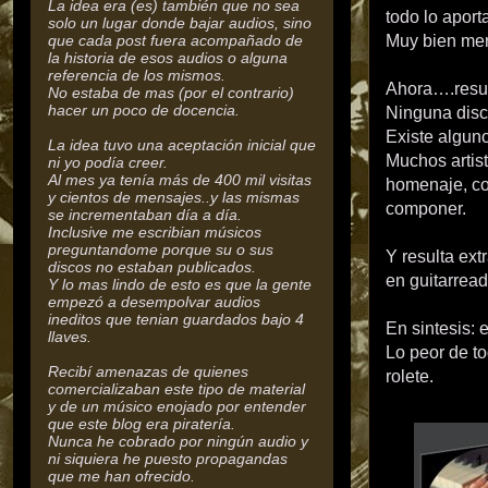
La idea era (es) también que no sea
todo lo aport
solo un lugar donde bajar audios, sino
que cada post fuera acompañado de
Muy bien mere
la historia de esos audios o alguna
referencia de los mismos.
Ahora….resul
No estaba de mas (por el contrario)
hacer un poco de docencia.
Ninguna disc
Existe alguno
La idea tuvo una aceptación inicial que
Muchos artis
ni yo podía creer.
Al mes ya tenía más de 400 mil visitas
homenaje, co
y cientos de mensajes..y las mismas
componer.
se incrementaban día a día.
Inclusive me escribian músicos
preguntandome porque su o sus
Y resulta ext
discos no estaban publicados.
en guitarrea
Y lo mas lindo de esto es que la gente
empezó a desempolvar audios
ineditos que tenian guardados bajo 4
En sintesis: 
llaves.
Lo peor de to
Recibí amenazas de quienes
rolete.
comercializaban este tipo de material
y de un músico enojado por entender
que este blog era piratería.
Nunca he cobrado por ningún audio y
ni siquiera he puesto propagandas
que me han ofrecido.