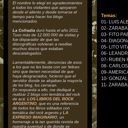
El nombre lo elegí en agradecimientos
a todos los visitantes que apoyaron
desde el aliento y desde tomarse el
Temas:
tiempo para hacer los blogs
mencionados.
01- LUIS ALB
02- ZARABAI
La Cofradía
duró hasta el año 2011.
03- FITO PAE
Tuvo más de 12.000.000 de visitas y
fue disparador de que las
04- DIAGONAL
discográficas volvieran a reeditar
05- LITO VIT
muchos discos que estaban
descatalogados.
06- LEANDRO
07- RUBEN R
Lamentablemente, denuncias de esos
08- CARLOS 
a los que no les basta con ser felices
sino que tienen necesidad de que
09- AMERICA 
haya desgraciados, hicieron que el
10- GONZALO
servidor donde se alojaban la mayoría
11- ZARABAIR
de los blog, los cerraran.
En respuesta a ello, me dediqué a
realizar 2 blogs con temática del rock
de acá:
LOS LIBROS DEL ROCK
ARGENTINO
, que es una referencia
de todos los libros editados con
temática del rock argento y
LA
EXPRESO IMAGINARIO
, un
homenaje a la tan querida revista de
nuestra juventud y de donde se