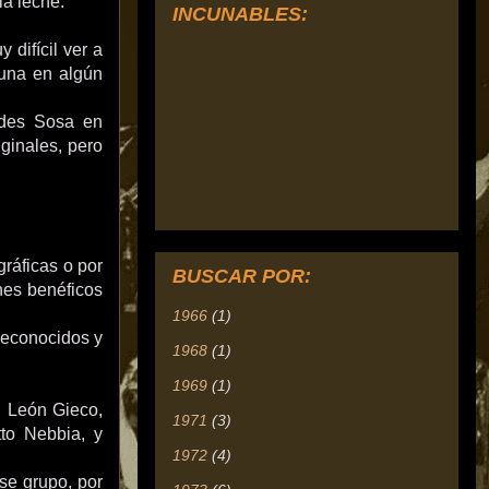
a leche.
INCUNABLES:
 difícil ver a
una en algún
edes Sosa en
iginales, pero
ráficas o por
BUSCAR POR:
nes benéficos
1966
(1)
 reconocidos y
1968
(1)
1969
(1)
, León Gieco,
1971
(3)
to Nebbia, y
1972
(4)
ese grupo, por