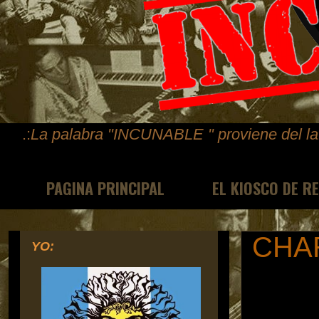
.:
La palabra "INCUNABLE " proviene del lat
PAGINA PRINCIPAL
EL KIOSCO DE R
CHA
YO: