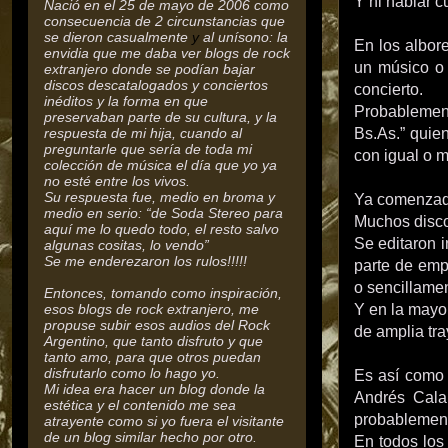
Y ni hablar 
Nació en el 25 de mayo de 2006 como
consecuencia de 2 circunstancias que
se dieron casualmente
y
al unísono: la
En los albore
envidia que me daba ver blogs de rock
un músico o
extranjero donde se podían bajar
discos descatalogados y conciertos
concierto.
inéditos y la forma en que
Probablemen
preservaban parte de su cultura,
y la
respuesta de mi hija, cuando al
Bs.As.” quien
preguntarle que sería de toda mi
con igual o m
colección de música el día que yo ya
no esté entre los vivos.
Su respuesta fue, medio en broma y
Ya comenzado
medio en serio: “de Soda Stereo para
Muchos discos
aquí me lo quedo todo, el resto salvo
Se editaron 
algunas cositas, lo vendo”
Se me enderezaron los rulos!!!!!
parte de emp
o sencillame
Entonces, tomando como inspiración,
esos blogs de rock extranjero, me
Y en la mayor
propuse subir esos audios del Rock
de amplia tra
Argentino, que tanto disfruto y que
tanto amo, para que otros puedan
disfrutarlo como lo hago yo.
Es así como 
Mi idea era hacer un blog donde la
Andrés Cala
estética y el contenido me sea
probablement
atrayente como si yo fuera el visitante
de un blog similar hecho por otro.
En todos los 