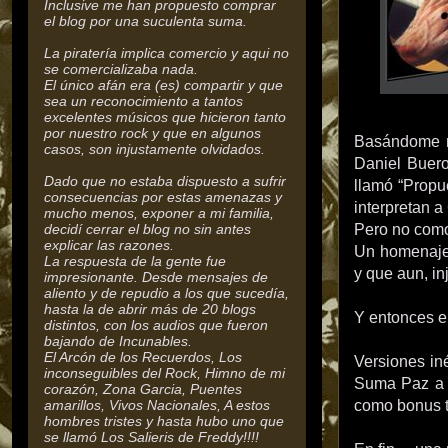
Inclusive me han propuesto comprar
el blog por una suculenta suma.
La piratería implica comercio y aqui no
se comercializaba nada.
El único afán era (es) compartir y que
sea un reconocimiento a tantos
excelentes músicos que hicieron tanto
por nuestro rock y que en algunos
Basándome n
casos, son injustamente olvidados.
Daniel Buero
Dado que no estaba dispuesto a sufrir
llamó “Propu
consecuencias por estas amenazas y
interpretan a
mucho menos, exponer a mi familia,
decidí cerrar el blog no sin antes
Pero no como
explicar las razones.
Un homenaje 
La respuesta de la gente fue
y que aun, i
impresionante. Desde mensajes de
aliento y de repudio a los que sucedía,
hasta la de abrir más de 20 blogs
Y entonces en
distintos, con los audios que fueron
bajando de Incunables.
El Arcón de los Recuerdos, Los
Versiones iné
inconseguibles del Rock,
Himno de mi
Suma Paz a C
corazón, Zona Garcia, Puentes
amarillos, Vivos Nacionales, A estos
como bonus t
hombres tristes y hasta hubo uno que
se llamó Los Salieris de Freddy!!!!