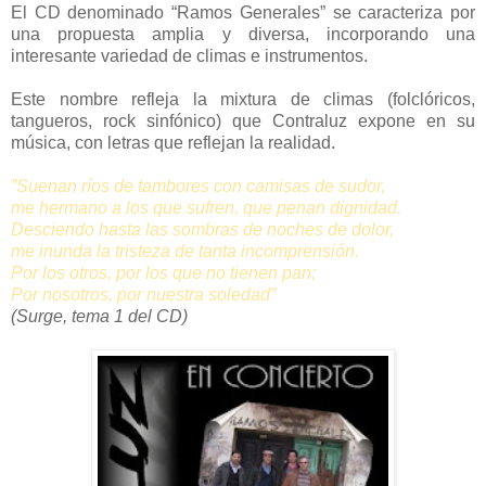
El CD denominado “Ramos Generales” se caracteriza por
una propuesta amplia y diversa, incorporando una
interesante variedad de climas e instrumentos.
Este nombre refleja la mixtura de climas (folclóricos,
tangueros, rock sinfónico) que Contraluz expone en su
música, con letras que reflejan la realidad.
”Suenan ríos de tambores con camisas de sudor,
me hermano a los que sufren, que penan dignidad.
Desciendo hasta las sombras de noches de dolor,
me inunda la tristeza de tanta incomprensión.
Por los otros, por los que no tienen pan;
Por nosotros, por nuestra soledad”
(Surge, tema 1 del CD)