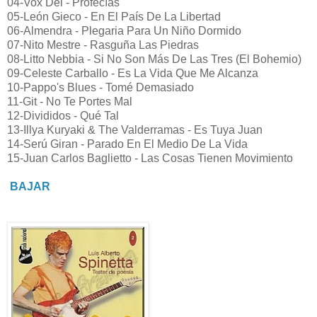
04-Vox Dei - Profecías
05-León Gieco - En El País De La Libertad
06-Almendra - Plegaria Para Un Niño Dormido
07-Nito Mestre - Rasguña Las Piedras
08-Litto Nebbia - Si No Son Más De Las Tres (El Bohemio)
09-Celeste Carballo - Es La Vida Que Me Alcanza
10-Pappo's Blues - Tomé Demasiado
11-Git - No Te Portes Mal
12-Divididos - Qué Tal
13-Illya Kuryaki & The Valderramas - Es Tuya Juan
14-Serú Giran - Parado En El Medio De La Vida
15-Juan Carlos Baglietto - Las Cosas Tienen Movimiento
BAJAR