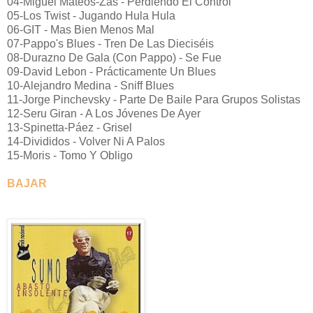
04-Miguel Mateos-Zas - Perdiendo El Control
05-Los Twist - Jugando Hula Hula
06-GIT - Mas Bien Menos Mal
07-Pappo's Blues - Tren De Las Dieciséis
08-Durazno De Gala (Con Pappo) - Se Fue
09-David Lebon - Prácticamente Un Blues
10-Alejandro Medina - Sniff Blues
11-Jorge Pinchevsky - Parte De Baile Para Grupos Solistas
12-Seru Giran - A Los Jóvenes De Ayer
13-Spinetta-Páez - Grisel
14-Divididos - Volver Ni A Palos
15-Moris - Tomo Y Obligo
BAJAR