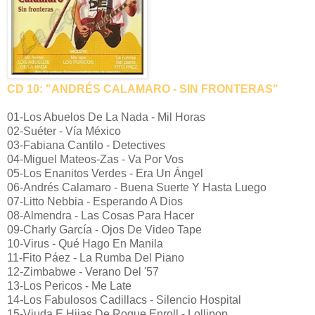
CD 10: "ANDRÉS CALAMARO - SIN FRONTERAS"
01-Los Abuelos De La Nada - Mil Horas
02-Suéter - Vía México
03-Fabiana Cantilo - Detectives
04-Miguel Mateos-Zas - Va Por Vos
05-Los Enanitos Verdes - Era Un Ángel
06-Andrés Calamaro - Buena Suerte Y Hasta Luego
07-Litto Nebbia - Esperando A Dios
08-Almendra - Las Cosas Para Hacer
09-Charly García - Ojos De Video Tape
10-Virus - Qué Hago En Manila
11-Fito Páez - La Rumba Del Piano
12-Zimbabwe - Verano Del '57
13-Los Pericos - Me Late
14-Los Fabulosos Cadillacs - Silencio Hospital
15-Viuda E Hijas De Roque Enroll - Lollipop