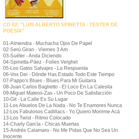
CD 02: "LUIS ALBERTO SPINETTA - TESTER DE
POESÍA"
01-Almendra - Muchacha Ojos De Papel
02-Serú Giran - Viernes 3 Am
03-Suéter - Anda Diciendo
04-Spinetta-Páez - Folies Verghet
05-Los Gatos Salvajes - La Respuesta
06-Vox Dei - Dónde Has Estado Todo Este Tiempo
07-Pappo's Blues - Blues Para Mi Guitarra
08-Juan Carlos Baglietto - El Loco En La Calesita
09-Miguel Mateos-Zas - Un Poco De Satisfacción
10-Git - La Calle Es Su Lugar
11-Los Abuelos De La Nada - No Te Enamores Nunca
12-Los Fabulosos Cadillacs - Yo Quiero Morirme Acá
13-Los Twist - Ritmo Colocado
14-Charly García - Chicas Muertas
15-Andrés Calamaro - No Me Pidas Que No Sea Un
Inocente