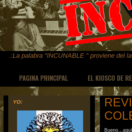
.:
La palabra "INCUNABLE " proviene del lat
PAGINA PRINCIPAL
EL KIOSCO DE R
REVI
YO:
COLE
Bueno…aquí v