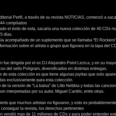
itorial Perfil, a través de su revista NOTICIAS, comenzó a saca
 44 compilados
dado el éxito de esta, sacaría una nueva colección de 40 CDs m
5 días.
ía acompañado de un suplemento que se llamaba “El Rockero”
ormación sobre el artista o grupo que figurara en la tapa del C
n fue dirigida por el ex DJ Alejandro Point Lezica, y en su mayo
os del sello Poligram, diversificados en distintas entregas.
e de esta colección es que tiene algunas joyitas que solo apare
das exclusivamente para esta colección.
o de la versión de “La balsa” de Litto Nebbia y todas las canci
on interpretadas por su autor, Miguel Cantilo, entre otras.
erto que muchos artistan no figuraron, y esto es probablemente
conseguir la revista, los derechos pertinentes
ón vendió mas de 11 millones de CDs y para poder entender e