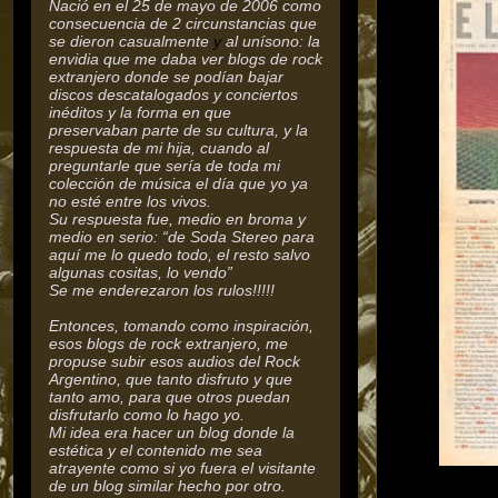
Nació en el 25 de mayo de 2006 como
consecuencia de 2 circunstancias que
se dieron casualmente
y
al unísono: la
envidia que me daba ver blogs de rock
extranjero donde se podían bajar
discos descatalogados y conciertos
inéditos y la forma en que
preservaban parte de su cultura,
y la
respuesta de mi hija, cuando al
preguntarle que sería de toda mi
colección de música el día que yo ya
no esté entre los vivos.
Su respuesta fue, medio en broma y
medio en serio: “de Soda Stereo para
aquí me lo quedo todo, el resto salvo
algunas cositas, lo vendo”
Se me enderezaron los rulos!!!!!
Entonces, tomando como inspiración,
esos blogs de rock extranjero, me
propuse subir esos audios del Rock
Argentino, que tanto disfruto y que
tanto amo, para que otros puedan
disfrutarlo como lo hago yo.
Mi idea era hacer un blog donde la
estética y el contenido me sea
atrayente como si yo fuera el visitante
de un blog similar hecho por otro.