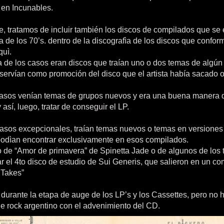
 en Incunables.
, tratamos de incluir también los discos de compilados que se 
 de los 70’s. dentro de la discografìa de los discos que conform
quì.
a de los casos eran discos que traían uno o dos temas de algún
 servían como promoción del disco que el artista había sacado 
sos venían temas de grupos nuevos y era una buena manera d
 así, luego, tratar de conseguir el LP.
asos excepcionales, traían temas nuevos o temas en versiones 
podìan encontrar exclusivamente en esos compilados.
so de “Amor de primavera” de Spinetta Jade o de algunos de los
ar el 4to disco de estudio de Sui Generis, que salieron en un c
 Takes”
durante la etapa de auge de los LP’s y los Cassettes, pero no 
e rock argentino con el advenimiento del CD.