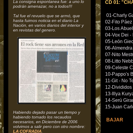
La consigna espontanea fue: a uno lo
CD 01: "CH
podrán amenazar, no a todos!!!
01-Charly G
Tal fue el revuelo que se armó, que
hasta fuimos noticia en el diario La
02-Fito Páez
Nación, en varios diarios del interior y
03-Los Abue
en revistas del genero.
04-Vox Dei - 
05-León Giec
06-Almendra 
07-Nito Mest
08-Litto Neb
09-Celeste C
10-Pappo's 
11-Git - No T
12-Divididos 
13-Illya Kur
14-Serú Gira
15-Juan Carl
Habiendo dejado pasar un tiempo y
habiendo tomado los recaudos
BAJAR
necesarios, en Diciembre de 2006
volvimos a salir pero con otro nombre:
LA COFRADIA
.