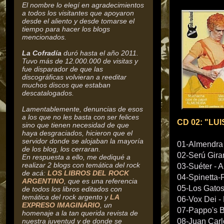
El nombre lo elegí en agradecimientos
a todos los visitantes que apoyaron
desde el aliento y desde tomarse el
tiempo para hacer los blogs
mencionados.
La Cofradía
duró hasta el año 2011.
Tuvo más de 12.000.000 de visitas y
fue disparador de que las
discográficas volvieran a reeditar
muchos discos que estaban
descatalogados.
Lamentablemente, denuncias de esos
a los que no les basta con ser felices
CD 02: "LU
sino que tienen necesidad de que
haya desgraciados, hicieron que el
servidor donde se alojaban la mayoría
01-Almendra
de los blog, los cerraran.
02-Serú Gira
En respuesta a ello, me dediqué a
realizar 2 blogs con temática del rock
03-Suéter - 
de acá:
LOS LIBROS DEL ROCK
04-Spinetta-
ARGENTINO
, que es una referencia
05-Los Gatos
de todos los libros editados con
temática del rock argento y
LA
06-Vox Dei -
EXPRESO IMAGINARIO
, un
07-Pappo's B
homenaje a la tan querida revista de
nuestra juventud y de donde se
08-Juan Carlo