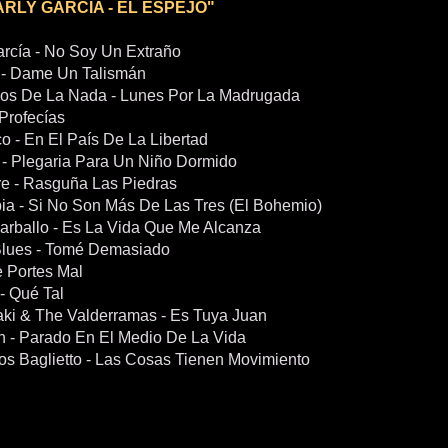
ARLY GARCÍA - EL ESPEJO"
arcía - No Soy Un Extraño
 - Dame Un Talismán
los De La Nada - Lunes Por La Madrugada
Profecías
o - En El País De La Libertad
- Plegaria Para Un Niño Dormido
re - Rasguña Las Piedras
bia - Si No Son Más De Las Tres (El Bohemio)
arballo - Es La Vida Que Me Alcanza
Blues - Tomé Demasiado
e Portes Mal
- Qué Tal
yaki & The Valderramas - Es Tuya Juan
n - Parado En El Medio De La Vida
os Baglietto - Las Cosas Tienen Movimiento