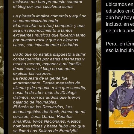
Inclusive me han propuesto comprar
ubicarnos en
el blog por una suculenta suma.
editados en C
La piratería implica comercio y aqui no
aun hoy hay 
se comercializaba nada.
Incluso, en e
El único afán era (es) compartir y que
sea un reconocimiento a tantos
de rock a art
excelentes músicos que hicieron tanto
por nuestro rock y que en algunos
Pero...en tè
casos, son injustamente olvidados.
eso la inclui
Dado que no estaba dispuesto a sufrir
consecuencias por estas amenazas y
mucho menos, exponer a mi familia,
decidí cerrar el blog no sin antes
explicar las razones.
La respuesta de la gente fue
impresionante. Desde mensajes de
aliento y de repudio a los que sucedía,
hasta la de abrir más de 20 blogs
distintos, con los audios que fueron
bajando de Incunables.
El Arcón de los Recuerdos, Los
inconseguibles del Rock,
Himno de mi
corazón, Zona Garcia, Puentes
amarillos, Vivos Nacionales, A estos
hombres tristes y hasta hubo uno que
se llamó Los Salieris de Freddy!!!!