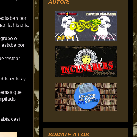
AUTOR:
editaban por
an la historia
 grupo o
o estaba por
e testear
diferentes y
 temas que
ompilado
había casi
SUMATE A LOS