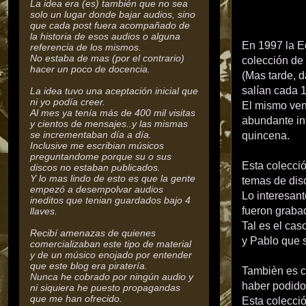
La idea era (es) también que no sea
solo un lugar donde bajar audios, sino
que cada post fuera acompañado de
la historia de esos audios o alguna
En 1997 la Ed
referencia de los mismos.
No estaba de mas (por el contrario)
colección de
hacer un poco de docencia.
(Mas tarde, 
salían cada 1
La idea tuvo una aceptación inicial que
ni yo podía creer.
El mismo ven
Al mes ya tenía más de 400 mil visitas
abundante inf
y cientos de mensajes..y las mismas
se incrementaban día a día.
quincena.
Inclusive me escribian músicos
preguntandome porque su o sus
Esta colecció
discos no estaban publicados.
Y lo mas lindo de esto es que la gente
temas de disc
empezó a desempolvar audios
Lo interesant
ineditos que tenian guardados bajo 4
fueron graba
llaves.
Tal es el cas
Recibí amenazas de quienes
y Pablo que s
comercializaban este tipo de material
y de un músico enojado por entender
que este blog era piratería.
Tambièn es ci
Nunca he cobrado por ningún audio y
haber podido 
ni siquiera he puesto propagandas
que me han ofrecido.
Esta colecci