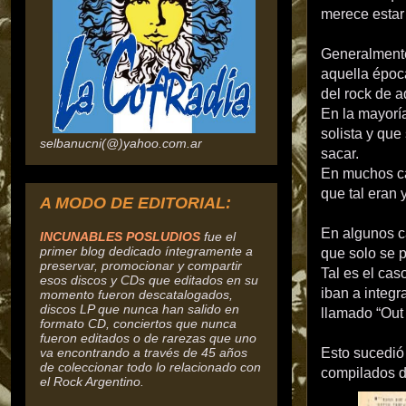
merece estar
Generalmente
aquella época
del rock de a
En la mayorí
solista y que
selbanucni(@)yahoo.com.ar
sacar.
En muchos ca
que tal eran y
A MODO DE EDITORIAL:
En algunos c
INCUNABLES POSLUDIOS
fue el
primer blog dedicado íntegramente a
que solo se 
preservar, promocionar y compartir
Tal es el ca
esos discos y CDs que editados en su
iban a integr
momento fueron descatalogados,
discos
LP que nunca han salido en
llamado “Out
formato CD, conciertos que nunca
fueron editados o de rarezas que uno
va encontrando a través de 45 años
Esto sucedió 
de coleccionar todo lo relacionado con
compilados d
el Rock Argentino.