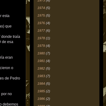
1973
(6)
1974
(5)
1975
(5)
r esta
1976
(4)
as) que
1977
(6)
 donde traía
1978
(1)
D de esa
1979
(4)
1980
(7)
ría eran
1981
(4)
cieron o
1982
(5)
1983
(7)
ones de Pedro
1984
(5)
1985
(2)
 por no
1986
(2)
sto debemos