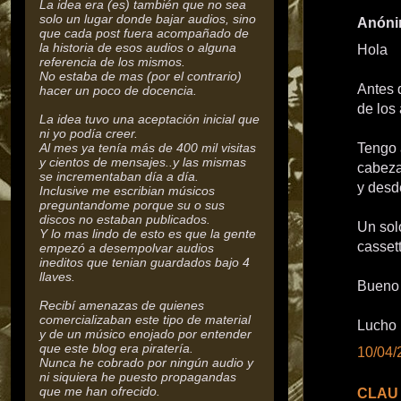
La idea era (es) también que no sea
solo un lugar donde bajar audios, sino
Anónim
que cada post fuera acompañado de
la historia de esos audios o alguna
Hola
referencia de los mismos.
No estaba de mas (por el contrario)
Antes 
hacer un poco de docencia.
de los 
La idea tuvo una aceptación inicial que
ni yo podía creer.
Al mes ya tenía más de 400 mil visitas
Tengo 
y cientos de mensajes..y las mismas
cabeza
se incrementaban día a día.
y desd
Inclusive me escribian músicos
preguntandome porque su o sus
discos no estaban publicados.
Un sol
Y lo mas lindo de esto es que la gente
cassett
empezó a desempolvar audios
ineditos que tenian guardados bajo 4
llaves.
Bueno 
Recibí amenazas de quienes
comercializaban este tipo de material
Lucho
y de un músico enojado por entender
que este blog era piratería.
10/04/
Nunca he cobrado por ningún audio y
ni siquiera he puesto propagandas
que me han ofrecido.
CLAU