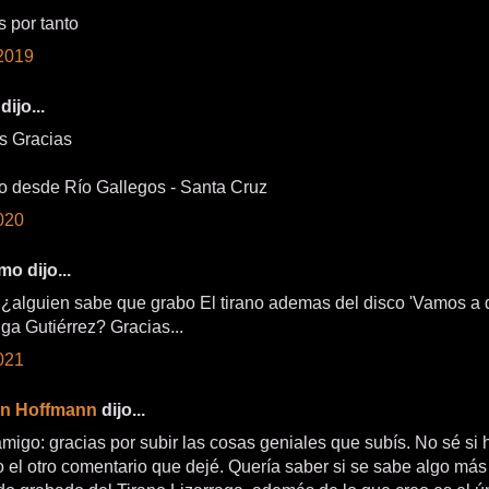
s por tanto
2019
dijo...
s Gracias
o desde Río Gallegos - Santa Cruz
020
o dijo...
. ¿alguien sabe que grabo El tirano ademas del disco 'Vamos a 
ga Gutiérrez? Gracias...
021
an Hoffmann
dijo...
amigo: gracias por subir las cosas geniales que subís. No sé si 
o el otro comentario que dejé. Quería saber si se sabe algo má