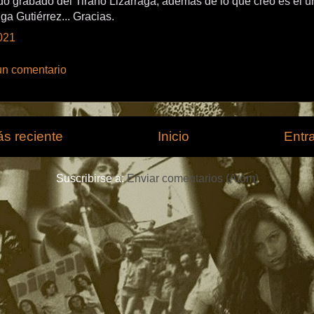
o grabado del Tirano Lizarraga, además de lo que creo es el ú
ga Gutiérrez... Gracias.
021
un comentario
s reciente
Inicio
Entr
Suscribirse a:
Enviar comentarios (Atom)