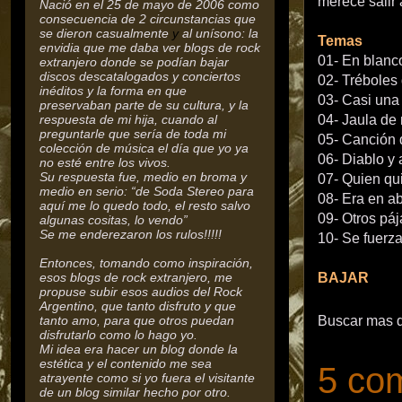
merece salir a
Nació en el 25 de mayo de 2006 como
consecuencia de 2 circunstancias que
se dieron casualmente
y
al unísono: la
Temas
envidia que me daba ver blogs de rock
01- En blanc
extranjero donde se podían bajar
discos descatalogados y conciertos
02- Tréboles
inéditos y la forma en que
03- Casi un
preservaban parte de su cultura,
y la
respuesta de mi hija, cuando al
04- Jaula de
preguntarle que sería de toda mi
05- Canción 
colección de música el día que yo ya
06- Diablo y 
no esté entre los vivos.
Su respuesta fue, medio en broma y
07- Quien qui
medio en serio: “de Soda Stereo para
08- Era en ab
aquí me lo quedo todo, el resto salvo
09- Otros páj
algunas cositas, lo vendo”
Se me enderezaron los rulos!!!!!
10- Se fuerz
Entonces, tomando como inspiración,
esos blogs de rock extranjero, me
BAJAR
propuse subir esos audios del Rock
Argentino, que tanto disfruto y que
tanto amo, para que otros puedan
Buscar mas 
disfrutarlo como lo hago yo.
Mi idea era hacer un blog donde la
estética y el contenido me sea
5 com
atrayente como si yo fuera el visitante
de un blog similar hecho por otro.