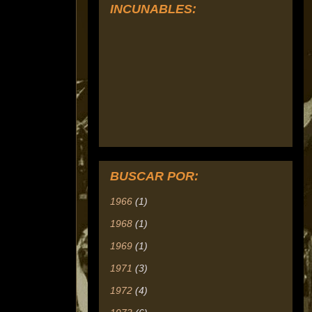
INCUNABLES:
BUSCAR POR:
1966
(1)
1968
(1)
1969
(1)
1971
(3)
1972
(4)