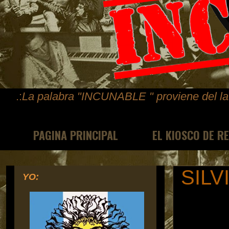
.:
La palabra "INCUNABLE " proviene del lat
PAGINA PRINCIPAL
EL KIOSCO DE R
SILV
YO: