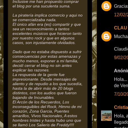
Inclusive me han propuesto comprar
el blog por una suculenta suma.
Gracia
12/02/
La piratería implica comercio y aqui no
se comercializaba nada.
El único afán era (es) compartir y que
CLAU
sea un reconocimiento a tantos
excelentes músicos que hicieron tanto
Mucha
por nuestro rock y que en algunos
casos, son injustamente olvidados.
Claudi
Dado que no estaba dispuesto a sufrir
consecuencias por estas amenazas y
9/02/2
mucho menos, exponer a mi familia,
decidí cerrar el blog no sin antes
explicar las razones.
Anónim
La respuesta de la gente fue
impresionante. Desde mensajes de
Hola..
aliento y de repudio a los que sucedía,
de Ven
hasta la de abrir más de 20 blogs
distintos, con los audios que fueron
7/10/2
bajando de Incunables.
El Arcón de los Recuerdos, Los
inconseguibles del Rock,
Himno de mi
Cristi
corazón, Zona Garcia, Puentes
amarillos, Vivos Nacionales, A estos
Hola, 
hombres tristes y hasta hubo uno que
llegad
se llamó Los Salieris de Freddy!!!!