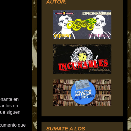
AUTOR:
onante en
Santos en
que siguen
ocumento que
SUMATE A LOS