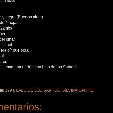
 la luz!!!
o y negro (Buenos aires)
 de 4 hojas
a zamba
 neón
del pinar
alcohol
era oír que oiga
ril
aros
a la máquina (a dúo con Lalo de los Santos)
de:
1994
,
LALO DE LOS SANTOS
,
SILVINA GARRE
entarios: