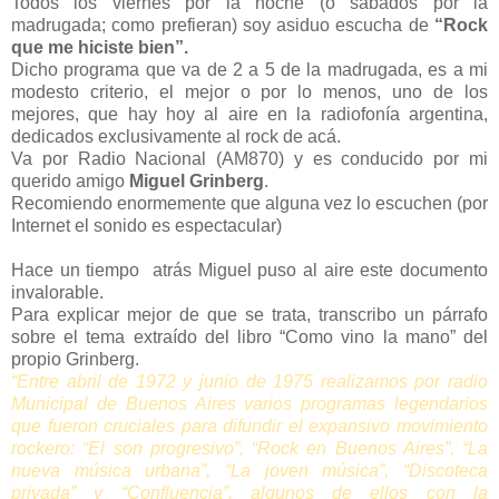
Todos los viernes por la noche (o sábados por la
madrugada; como prefieran) soy asiduo escucha de
“Rock
que me hiciste bien”.
Dicho programa que va de 2 a 5 de la madrugada, es a mi
modesto criterio, el mejor o por lo menos, uno de los
mejores, que hay hoy al aire en la radiofonía argentina,
dedicados exclusivamente al rock de acá.
Va por Radio Nacional (AM870) y es conducido por mi
querido amigo
Miguel Grinberg
.
Recomiendo enormemente que alguna vez lo escuchen (por
Internet el sonido es espectacular)
Hace un tiempo
atrás Miguel puso al aire este documento
invalorable.
Para explicar mejor de que se trata, transcribo un párrafo
sobre el tema extraído del libro “Como vino la mano” del
propio Grinberg.
“Entre abril de 1972 y junio de 1975 realizamos por radio
Municipal de Buenos Aires varios programas legendarios
que fueron cruciales para difundir el expansivo movimiento
rockero: “El son progresivo”, “Rock en Buenos Aires”, “La
nueva música urbana”, “La joven música”, “Discoteca
privada” y “Confluencia”, algunos de ellos con la