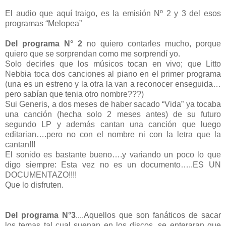
El audio que aquí traigo, es la emisión Nº 2 y 3 del esos
programas “Melopea”
Del programa N° 2
no quiero contarles mucho, porque
quiero que se sorprendan como me sorprendí yo.
Solo decirles que los músicos tocan en vivo; que Litto
Nebbia toca dos canciones al piano en el primer programa
(una es un estreno y la otra la van a reconocer enseguida…
pero sabían que tenia otro nombre???)
Sui Generis, a dos meses de haber sacado “Vida” ya tocaba
una canción (hecha solo 2 meses antes) de su futuro
segundo LP y además cantan una canción que luego
editarian….pero no con el nombre ni con la letra que la
cantan!!!
El sonido es bastante bueno….y variando un poco lo que
digo siempre: Esta vez no es un documento…..ES UN
DOCUMENTAZO!!!!
Que lo disfruten.
Del programa N°3
....Aquellos que son fanáticos de sacar
los temas tal cual suenan en los discos, se enteraran que