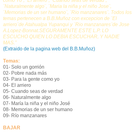
como Yo¨, ¨El arriero¨, ¨Cuando seas de verdad¨,
¨Naturalmente algo¨, ¨Maria la niña y el niño Jose¨,
¨Memorias de un ser humano¨, ¨Rio manzanares¨. Todos los
temas pertenecen a B.B.Muñoz con excepcion de ¨El
arriero¨de Atahualpa Yupanqui y ¨Rio manzanares¨de Jose
A.Lopez-Bonnat.SEGURAMENTE ESTE L.P. LO
ESCUCHO QUIEN LO DEBIA ESCUCHAR, Y NADIE
MAS."
(Extraido de la pagina web del B.B.Muñoz)
Temas:
01- Solo un gorrión
02- Pobre nada más
03- Para la gente como yo
04- El arriero
05- Cuando seas de verdad
06- Naturalmente algo
07- María la niña y el niño José
08- Memorias de un ser humano
09- Río manzanares
BAJAR