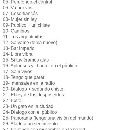
05- Perdiendo el control
06- Va por vos
07- Beso francés
08- Mujer sin ley
09- Publico + un chiste
10- Cambios
11- Los argentinitos
12- Salvame (tema nuevo)
13- Bar imperio
14- Libre vibra
15- Si tuviéramos alas
16- Aplausos y charla con el público
17- Salir vivos
18- Tengo que parar
19-
mensajes en la radio
20- Dialogo + segundo chiste
21- El rey de los desposeídos
22- Extra!
23- Un gato en la ciudad
24- Dialogo con el público
25- Panorama (tengo una visión del mundo)
26- Atado a un sentimiento
27- Bailando con mi sombra en la pared