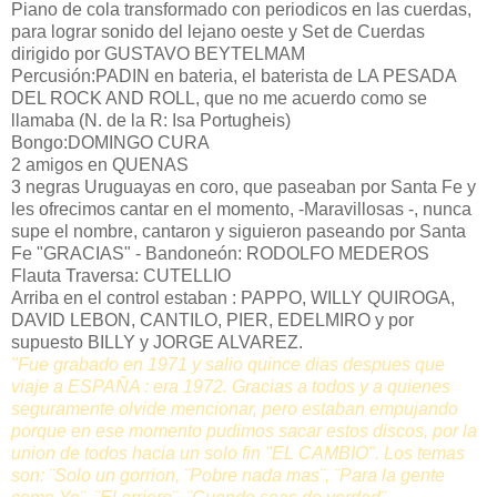
Piano de cola transformado con periodicos en las cuerdas,
para lograr sonido del lejano oeste y Set de Cuerdas
dirigido por GUSTAVO BEYTELMAM
Percusión:PADIN en bateria, el baterista de LA PESADA
DEL ROCK AND ROLL, que no me acuerdo como se
llamaba (N. de la R: Isa Portugheis)
Bongo:DOMINGO CURA
2 amigos en QUENAS
3 negras Uruguayas en coro, que paseaban por Santa Fe y
les ofrecimos cantar en el momento, -Maravillosas -, nunca
supe el nombre, cantaron y siguieron paseando por Santa
Fe "GRACIAS" - Bandoneón: RODOLFO MEDEROS
Flauta Traversa: CUTELLIO
Arriba en el control estaban : PAPPO, WILLY QUIROGA,
DAVID LEBON, CANTILO, PIER, EDELMIRO y por
supuesto BILLY y JORGE ALVAREZ.
"Fue grabado en 1971 y salio quince dias despues que
viaje a ESPAÑA : era 1972. Gracias a todos y a quienes
seguramente olvide mencionar, pero estaban empujando
porque en ese momento pudimos sacar estos discos, por la
union de todos hacia un solo fin "EL CAMBIO". Los temas
son: ¨Solo un gorrion, ¨Pobre nada mas¨, ¨Para la gente