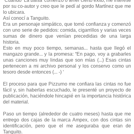
“Cuando ‘La balsa’ comenzó o tener cierto éxito, me interesé
por su co-autor y creo que le pedí al gordo Martínez que me
lo ubicara.
Así conocí a Tanguito.
Era un personaje simpático, que tomó confianza y comenzó
con uno serie de pedidos: comida, cigarrillos y varias veces
sumas de dinero que venían precedidas de una larga
historia.
Esto en muy poco tiempo, semanas... hasta que llegó el
mangazo grande... y la promesa: “En pago, voy a grabarles
unas canciones muy lindas que son mías (...) Esas cintas
pertenecen a mi archivo personal y los conservo como un
tesoro desde entonces (... -) ‘
El proceso para que Pizzurno me confiara las cintas no fue
fácil y, sin haberlas escuchado, le presenté un proyecto de
publicación, haciéndole hincapié en la importancia histórica
del material.
Paso un tiempo (alrededor de cuatro meses) hasta que me
entrego dos cajas de la marca Ampex, con dos cintas sin
identificación, pero que el me aseguraba que eran de
Tanguito.