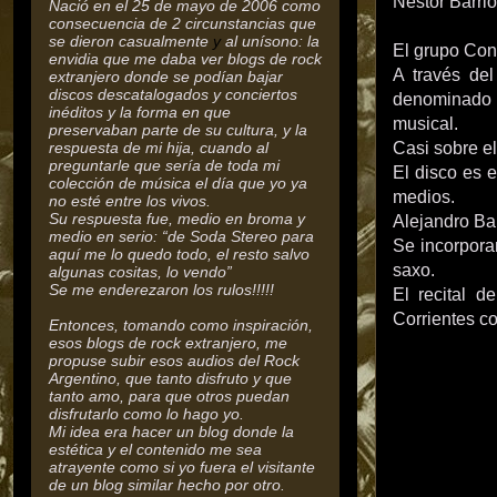
Néstor Barrio
Nació en el 25 de mayo de 2006 como
consecuencia de 2 circunstancias que
se dieron casualmente
y
al unísono: la
El grupo Con
envidia que me daba ver blogs de rock
A través del
extranjero donde se podían bajar
discos descatalogados y conciertos
denominado 
inéditos y la forma en que
musical.
preservaban parte de su cultura,
y la
respuesta de mi hija, cuando al
Casi sobre el
preguntarle que sería de toda mi
El disco es 
colección de música el día que yo ya
medios.
no esté entre los vivos.
Su respuesta fue, medio en broma y
Alejandro Ba
medio en serio: “de Soda Stereo para
Se incorporan
aquí me lo quedo todo, el resto salvo
saxo.
algunas cositas, lo vendo”
Se me enderezaron los rulos!!!!!
El recital d
Corrientes co
Entonces, tomando como inspiración,
esos blogs de rock extranjero, me
propuse subir esos audios del Rock
Argentino, que tanto disfruto y que
tanto amo, para que otros puedan
disfrutarlo como lo hago yo.
Mi idea era hacer un blog donde la
estética y el contenido me sea
atrayente como si yo fuera el visitante
de un blog similar hecho por otro.