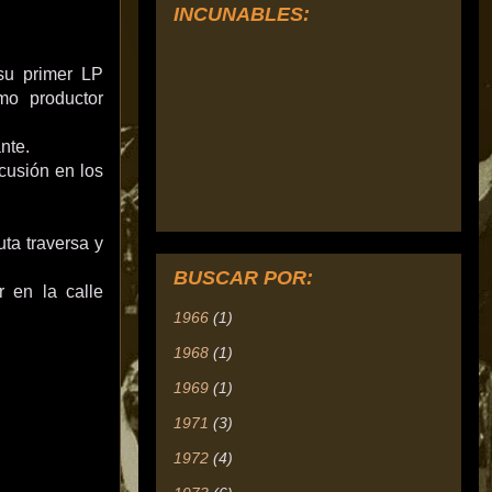
INCUNABLES:
 su primer LP
mo productor
nte.
cusión en los
uta traversa y
BUSCAR POR:
r en la calle
1966
(1)
1968
(1)
1969
(1)
1971
(3)
1972
(4)