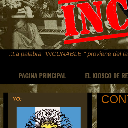
.:
La palabra "INCUNABLE " proviene del lat
PAGINA PRINCIPAL
EL KIOSCO DE R
CON
YO: