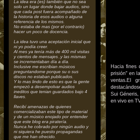
La idea era (es) también que no sea
solo un lugar donde bajar audios, sino
que cada post fuera acompañado de
la historia de esos audios o alguna
referencia de los mismos.
No estaba de mas (por el contrario)
hacer un poco de docencia.
La idea tuvo una aceptación inicial que
ni yo podía creer.
Al mes ya tenía más de 400 mil visitas
y cientos de mensajes..y las mismas
se incrementaban día a día.
Hacia fines 
Inclusive me escribian músicos
preguntandome porque su o sus
prisión” en l
discos no estaban publicados.
ventas.El g
Y lo mas lindo de esto es que la gente
empezó a desempolvar audios
destacándose
ineditos que tenian guardados bajo 4
Sui Géneris, 
llaves.
en vivo en T
Recibí amenazas de quienes
comercializaban este tipo de material
y de un músico enojado por entender
que este blog era piratería.
Nunca he cobrado por ningún audio y
ni siquiera he puesto propagandas
que me han ofrecido.