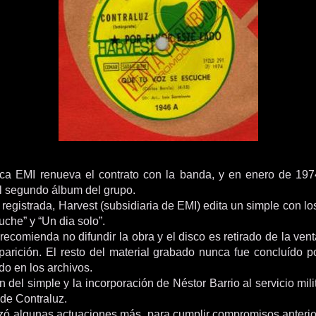
ica EMI renueva el contrato con la banda, y en enero de 1974
l segundo álbum del grupo.
registrada, Harvest (subsidiaria de EMI) edita un simple con l
uche” y “Un dia solo”.
comienda no difundir la obra y el disco es retirado de la vent
parición. El resto del material grabado nunca fue concluído po
do en los archivos.
n del simple y la incorporación de Néstor Barrio al servicio milit
 de Contraluz.
zó algunas actuaciones más, para cumplir compromisos anterio