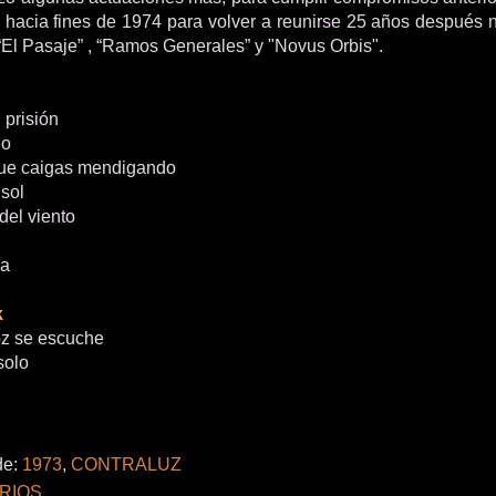
r hacia fines de 1974 para volver a reunirse 25 años después
 “El Pasaje” , “Ramos Generales” y "Novus Orbis".
 prisión
jo
que caigas mendigando
 sol
del viento
ía
k
oz se escuche
 solo
de:
1973
,
CONTRALUZ
RIOS