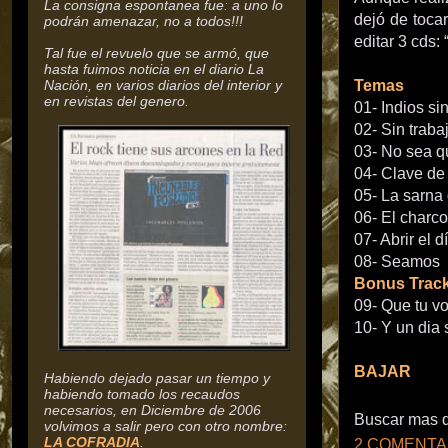
La consigna espontanea fue: a uno lo
dejó de toca
podrán amenazar, no a todos!!!
editar 3 cds:
Tal fue el revuelo que se armó, que
hasta fuimos noticia en el diario La
Nación, en varios diarios del interior y
Temas
en revistas del genero.
01- Indios sin
02- Sin traba
03- No sea 
04- Clave de
05- La sarna 
06- El charco
07- Abrir el d
08- Seamos
Bonus Trac
09- Que tu v
10- Y un dia
BAJAR
Habiendo dejado pasar un tiempo y
habiendo tomado los recaudos
necesarios, en Diciembre de 2006
Buscar mas 
volvimos a salir pero con otro nombre:
LA COFRADIA
.
2 COMENTA