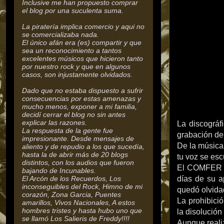
Inclusive me han propuesto comprar
el blog por una suculenta suma.
La piratería implica comercio y aqui no
se comercializaba nada.
El único afán era (es) compartir y que
sea un reconocimiento a tantos
excelentes músicos que hicieron tanto
por nuestro rock y que en algunos
casos, son injustamente olvidados.
Dado que no estaba dispuesto a sufrir
consecuencias por estas amenazas y
mucho menos, exponer a mi familia,
decidí cerrar el blog no sin antes
explicar las razones.
La discográf
La respuesta de la gente fue
grabación de
impresionante. Desde mensajes de
De la música 
aliento y de repudio a los que sucedía,
hasta la de abrir más de 20 blogs
tu voz se esc
distintos, con los audios que fueron
El COMFER re
bajando de Incunables.
El Arcón de los Recuerdos, Los
días de su a
inconseguibles del Rock,
Himno de mi
quedó olvida
corazón, Zona Garcia, Puentes
La prohibició
amarillos, Vivos Nacionales, A estos
hombres tristes y hasta hubo uno que
la disolución
se llamó Los Salieris de Freddy!!!!
Aunque reali