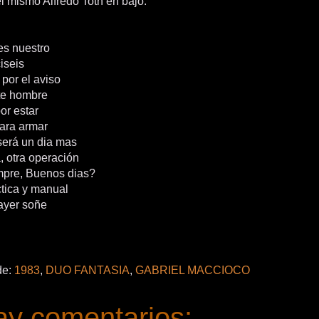
el mismo Alfredo Toth en bajo.
 es nuestro
ciseis
 por el aviso
zte hombre
or estar
ara armar
erá un dia mas
, otra operación
pre, Buenos dias?
ctica y manual
 ayer soñe
de:
1983
,
DUO FANTASIA
,
GABRIEL MACCIOCO
ay comentarios: