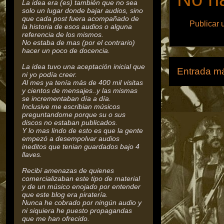
La idea era (es) también que no sea
solo un lugar donde bajar audios, sino
que cada post fuera acompañado de
Publicar 
la historia de esos audios o alguna
referencia de los mismos.
No estaba de mas (por el contrario)
hacer un poco de docencia.
La idea tuvo una aceptación inicial que
Entrada má
ni yo podía creer.
Al mes ya tenía más de 400 mil visitas
y cientos de mensajes..y las mismas
se incrementaban día a día.
Inclusive me escribian músicos
preguntandome porque su o sus
discos no estaban publicados.
Y lo mas lindo de esto es que la gente
empezó a desempolvar audios
ineditos que tenian guardados bajo 4
llaves.
Recibí amenazas de quienes
comercializaban este tipo de material
y de un músico enojado por entender
que este blog era piratería.
Nunca he cobrado por ningún audio y
ni siquiera he puesto propagandas
que me han ofrecido.