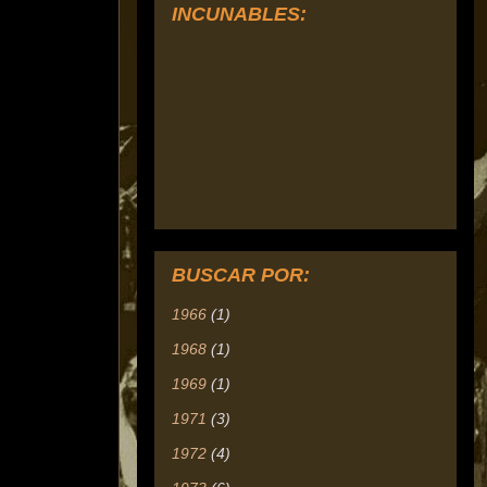
INCUNABLES:
BUSCAR POR:
1966
(1)
1968
(1)
1969
(1)
1971
(3)
1972
(4)