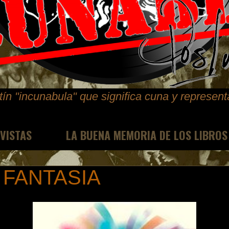
ín "incunabula" que significa cuna y represen
EVISTAS
LA BUENA MEMORIA DE LOS LIBROS
 FANTASIA