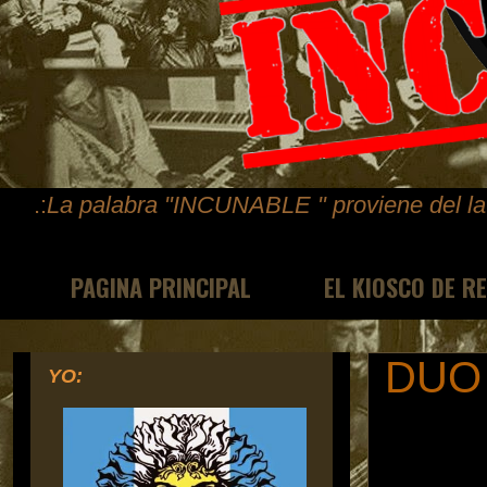
.:
La palabra "INCUNABLE " proviene del lat
PAGINA PRINCIPAL
EL KIOSCO DE R
DUO
YO: