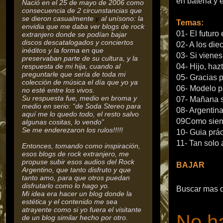
en bateria y 
Nació en el 25 de mayo de 2006 como
consecuencia de 2 circunstancias que
se dieron casualmente
y
al unísono: la
Temas:
envidia que me daba ver blogs de rock
01- El futuro
extranjero donde se podían bajar
discos descatalogados y conciertos
02- A los die
inéditos y la forma en que
03- Si vienes
preservaban parte de su cultura,
y la
respuesta de mi hija, cuando al
04- Hijo, ha
preguntarle que sería de toda mi
05- Gracias p
colección de música el día que yo ya
06- Modelo p
no esté entre los vivos.
Su respuesta fue, medio en broma y
07- Mañana s
medio en serio: “de Soda Stereo para
08- Argentina
aquí me lo quedo todo, el resto salvo
09Como siem
algunas cositas, lo vendo”
Se me enderezaron los rulos!!!!!
10- Guia prá
11- Tan solo
Entonces, tomando como inspiración,
esos blogs de rock extranjero, me
propuse subir esos audios del Rock
BAJAR
Argentino, que tanto disfruto y que
tanto amo, para que otros puedan
disfrutarlo como lo hago yo.
Buscar mas 
Mi idea era hacer un blog donde la
estética y el contenido me sea
atrayente como si yo fuera el visitante
No h
de un blog similar hecho por otro.