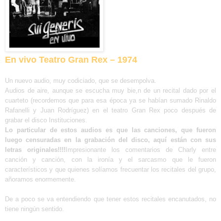
En vivo Teatro Gran Rex – 1974
Un nuevo audio, muy codiciado, que se desempolva.
Audios de aire, aunque se escucha muy bie,n de un recital dado por el
cuarteto (recordemos que para esa época ya se habían sumado Rinaldo
Rafanelli y Juan Rodríguez) en el teatro Gran Rex poco después de
grabar el disco Instituciones.
Lo particular de estos audios es que las canciones, que fueron
luego censuradas en la grabación del disco, aquí están con sus
letras originales!!!!
Impresionante los comentarios de Charly entre
canción y canción, con la ironía y el sarcasmo que le fueron
característicos y que quienes solíamos frecuentar los recitales del grupo,
añoramos enormemente.
De a poco se va entendiendo que tener estos recitales encanutados, no
tiene ningún sentido.