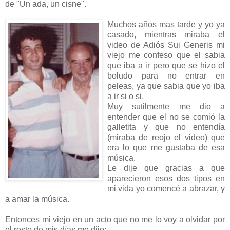
de "Un ada, un cisne".
Muchos años mas tarde y yo ya
casado, mientras miraba el
video de Adiós Sui Generis mi
viejo me confeso que el sabia
que iba a ir pero que se hizo el
boludo para no entrar en
peleas, ya que sabia que yo iba
a ir si o si.
Muy sutilmente me dio a
entender que el no se comió la
galletita y que no entendía
(miraba de reojo el video) que
era lo que me gustaba de esa
música.
Le dije que gracias a que
aparecieron esos dos tipos en
mi vida yo comencé a abrazar, y
a amar la música.
Entonces mi viejo en un acto que no me lo voy a olvidar por
el resto de mis días me dijo: