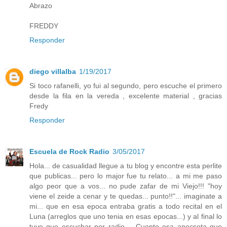
Abrazo
FREDDY
Responder
diego villalba
1/19/2017
Si toco rafanelli, yo fui al segundo, pero escuche el primero
desde la fila en la vereda , excelente material , gracias
Fredy
Responder
Escuela de Rock Radio
3/05/2017
Hola... de casualidad llegue a tu blog y encontre esta perlite
que publicas... pero lo major fue tu relato... a mi me paso
algo peor que a vos... no pude zafar de mi Viejo!!! "hoy
viene el zeide a cenar y te quedas... punto!!"... imaginate a
mi... que en esa epoca entraba gratis a todo recital en el
Luna (arreglos que uno tenia en esas epocas...) y al final lo
tuve que escuchar por radio.... Cuento esa anecsota que