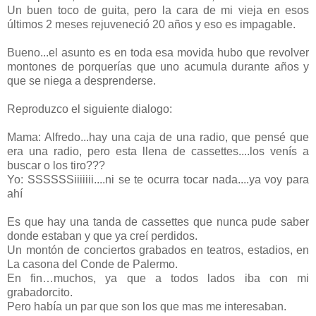
Un buen toco de guita, pero la cara de mi vieja en esos
últimos 2 meses rejuveneció 20 años y eso es impagable.
Bueno...el asunto es en toda esa movida hubo que revolver
montones de porquerías que uno acumula durante años y
que se niega a desprenderse.
Reproduzco el siguiente dialogo:
Mama: Alfredo...hay una caja de una radio, que pensé que
era una radio, pero esta llena de cassettes....los venís a
buscar o los tiro???
Yo: SSSSSSiiiiiii....ni se te ocurra tocar nada....ya voy para
ahí
Es que hay una tanda de cassettes que nunca pude saber
donde estaban y que ya creí perdidos.
Un montón de conciertos grabados en teatros, estadios, en
La casona del Conde de Palermo.
En fin…muchos, ya que a todos lados iba con mi
grabadorcito.
Pero había un par que son los que mas me interesaban.