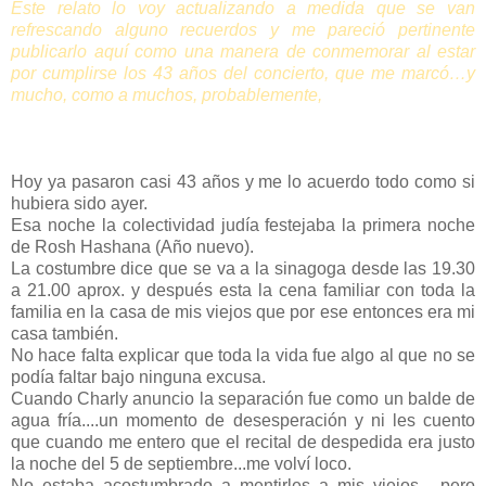
Este relato lo voy actualizando a medida que se van
refrescando alguno recuerdos y me pareció pertinente
publicarlo aquí como una manera de conmemorar al estar
por cumplirse los 43 años del concierto, que me marcó…y
mucho, como a muchos, probablemente,
Hoy ya pasaron casi 43 años y me lo acuerdo todo como si
hubiera sido ayer.
Esa noche la colectividad judía festejaba la primera noche
de Rosh Hashana (Año nuevo).
La costumbre dice que se va a la sinagoga desde las 19.30
a 21.00 aprox. y después esta la cena familiar con toda la
familia en la casa de mis viejos que por ese entonces era mi
casa también.
No hace falta explicar que toda la vida fue algo al que no se
podía faltar bajo ninguna excusa.
Cuando Charly anuncio la separación fue como un balde de
agua fría....un momento de desesperación y ni les cuento
que cuando me entero que el recital de despedida era justo
la noche del 5 de septiembre...me volví loco.
No estaba acostumbrado a mentirles a mis viejos... pero