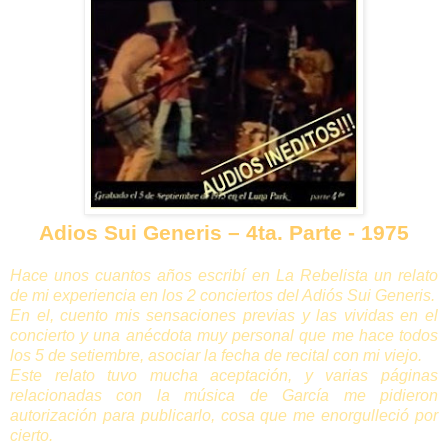
Adios Sui Generis – 4ta. Parte - 1975
Hace unos cuantos años escribí en La Rebelista un relato
de mi experiencia en los 2 conciertos del Adiós Sui Generis.
En el, cuento mis sensaciones previas y las vividas en el
concierto y una anécdota muy personal que me hace todos
los 5 de setiembre, asociar la fecha de recital con mi viejo.
Este relato tuvo mucha aceptación, y varias páginas
relacionadas con la música de García me pidieron
autorización para publicarlo, cosa que me enorgulleció por
cierto.