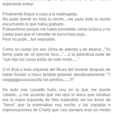
esperando entrar.
Finalmente llegue a casa a la madrugada.
No pude dormir en toda la noche....me pase toda la noche
escuchando lo que había grabado.
Puteandome porque me había prometido cerrar la boca y no
cantar para que el cassette se escuchara joya...
Pero no pude....fue imposible.
Como no cantar (en ese clima de adentro y de afuera)..."Yo
formo parte de un ejercito loco...."....o la polentosa parte de
"oye hijo las cosas están de este modo......"
O el final a toda orquesta del Blues del levante después de
haber llorado a moco tendido gritando desaforadamente "Y
rasggggguuuuuuuuña las piedras.......!!!"
De todo ese cassette hubo una en la que me quede
callado....y me acuerdo que mis ojos lo único que miraban
era la mano izquierda de Nito tratándole ver los tonos de
"Nena" que la estrenaban esa noche, y las zapadas e
improvisaciones de Charly que casi siempre eran en medio