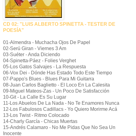
CD 02: "LUIS ALBERTO SPINETTA - TESTER DE
POESÍA"
01-Almendra - Muchacha Ojos De Papel
02-Serú Giran - Viernes 3 Am
03-Suéter - Anda Diciendo
04-Spinetta-Páez - Folies Verghet
05-Los Gatos Salvajes - La Respuesta
06-Vox Dei - Dónde Has Estado Todo Este Tiempo
07-Pappo's Blues - Blues Para Mi Guitarra
08-Juan Carlos Baglietto - El Loco En La Calesita
09-Miguel Mateos-Zas - Un Poco De Satisfacción
10-Git - La Calle Es Su Lugar
11-Los Abuelos De La Nada - No Te Enamores Nunca
12-Los Fabulosos Cadillacs - Yo Quiero Morirme Acá
13-Los Twist - Ritmo Colocado
14-Charly García - Chicas Muertas
15-Andrés Calamaro - No Me Pidas Que No Sea Un
Inocente