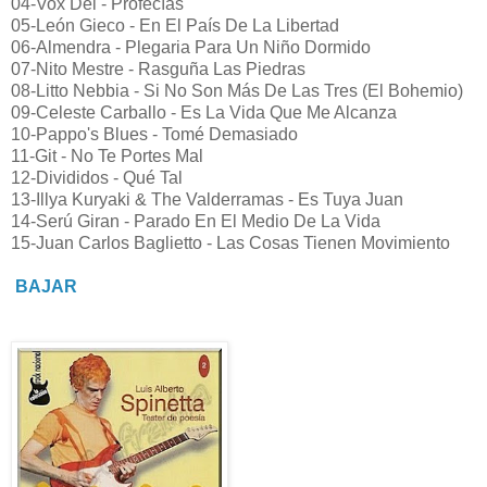
04-Vox Dei - Profecías
05-León Gieco - En El País De La Libertad
06-Almendra - Plegaria Para Un Niño Dormido
07-Nito Mestre - Rasguña Las Piedras
08-Litto Nebbia - Si No Son Más De Las Tres (El Bohemio)
09-Celeste Carballo - Es La Vida Que Me Alcanza
10-Pappo's Blues - Tomé Demasiado
11-Git - No Te Portes Mal
12-Divididos - Qué Tal
13-Illya Kuryaki & The Valderramas - Es Tuya Juan
14-Serú Giran - Parado En El Medio De La Vida
15-Juan Carlos Baglietto - Las Cosas Tienen Movimiento
BAJAR