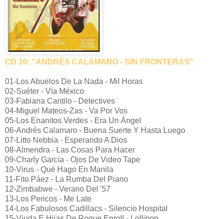
CD 10: "ANDRÉS CALAMARO - SIN FRONTERAS"
01-Los Abuelos De La Nada - Mil Horas
02-Suéter - Vía México
03-Fabiana Cantilo - Detectives
04-Miguel Mateos-Zas - Va Por Vos
05-Los Enanitos Verdes - Era Un Ángel
06-Andrés Calamaro - Buena Suerte Y Hasta Luego
07-Litto Nebbia - Esperando A Dios
08-Almendra - Las Cosas Para Hacer
09-Charly García - Ojos De Video Tape
10-Virus - Qué Hago En Manila
11-Fito Páez - La Rumba Del Piano
12-Zimbabwe - Verano Del '57
13-Los Pericos - Me Late
14-Los Fabulosos Cadillacs - Silencio Hospital
15-Viuda E Hijas De Roque Enroll - Lollipop