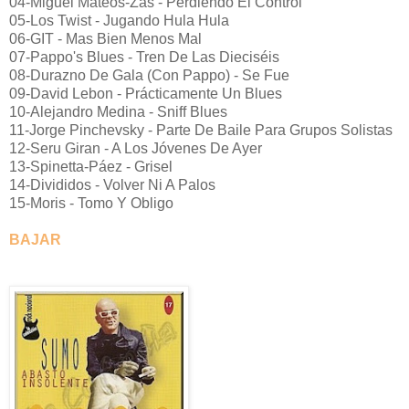
04-Miguel Mateos-Zas - Perdiendo El Control
05-Los Twist - Jugando Hula Hula
06-GIT - Mas Bien Menos Mal
07-Pappo's Blues - Tren De Las Dieciséis
08-Durazno De Gala (Con Pappo) - Se Fue
09-David Lebon - Prácticamente Un Blues
10-Alejandro Medina - Sniff Blues
11-Jorge Pinchevsky - Parte De Baile Para Grupos Solistas
12-Seru Giran - A Los Jóvenes De Ayer
13-Spinetta-Páez - Grisel
14-Divididos - Volver Ni A Palos
15-Moris - Tomo Y Obligo
BAJAR