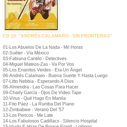
CD 10: "ANDRÉS CALAMARO - SIN FRONTERAS"
01-Los Abuelos De La Nada - Mil Horas
02-Suéter - Vía México
03-Fabiana Cantilo - Detectives
04-Miguel Mateos-Zas - Va Por Vos
05-Los Enanitos Verdes - Era Un Ángel
06-Andrés Calamaro - Buena Suerte Y Hasta Luego
07-Litto Nebbia - Esperando A Dios
08-Almendra - Las Cosas Para Hacer
09-Charly García - Ojos De Video Tape
10-Virus - Qué Hago En Manila
11-Fito Páez - La Rumba Del Piano
12-Zimbabwe - Verano Del '57
13-Los Pericos - Me Late
14-Los Fabulosos Cadillacs - Silencio Hospital
15-Viuda E Hijas De Roque Enroll - Lollipop