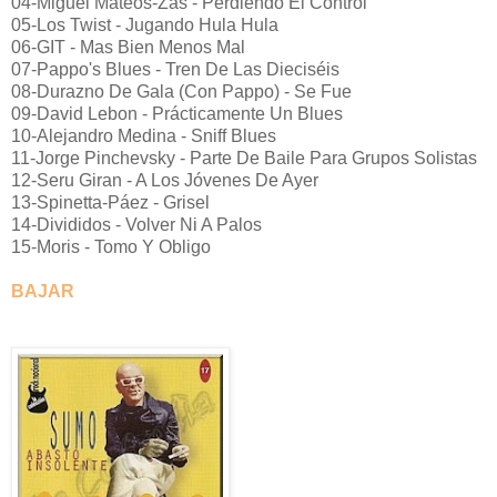
04-Miguel Mateos-Zas - Perdiendo El Control
05-Los Twist - Jugando Hula Hula
06-GIT - Mas Bien Menos Mal
07-Pappo's Blues - Tren De Las Dieciséis
08-Durazno De Gala (Con Pappo) - Se Fue
09-David Lebon - Prácticamente Un Blues
10-Alejandro Medina - Sniff Blues
11-Jorge Pinchevsky - Parte De Baile Para Grupos Solistas
12-Seru Giran - A Los Jóvenes De Ayer
13-Spinetta-Páez - Grisel
14-Divididos - Volver Ni A Palos
15-Moris - Tomo Y Obligo
BAJAR