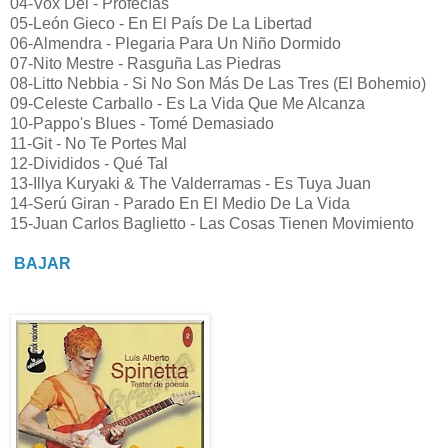
04-Vox Dei - Profecías
05-León Gieco - En El País De La Libertad
06-Almendra - Plegaria Para Un Niño Dormido
07-Nito Mestre - Rasguña Las Piedras
08-Litto Nebbia - Si No Son Más De Las Tres (El Bohemio)
09-Celeste Carballo - Es La Vida Que Me Alcanza
10-Pappo's Blues - Tomé Demasiado
11-Git - No Te Portes Mal
12-Divididos - Qué Tal
13-Illya Kuryaki & The Valderramas - Es Tuya Juan
14-Serú Giran - Parado En El Medio De La Vida
15-Juan Carlos Baglietto - Las Cosas Tienen Movimiento
BAJAR