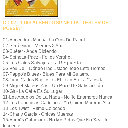
CD 02: "LUIS ALBERTO SPINETTA - TESTER DE
POESÍA"
01-Almendra - Muchacha Ojos De Papel
02-Serú Giran - Viernes 3 Am
03-Suéter - Anda Diciendo
04-Spinetta-Páez - Folies Verghet
05-Los Gatos Salvajes - La Respuesta
06-Vox Dei - Dónde Has Estado Todo Este Tiempo
07-Pappo's Blues - Blues Para Mi Guitarra
08-Juan Carlos Baglietto - El Loco En La Calesita
09-Miguel Mateos-Zas - Un Poco De Satisfacción
10-Git - La Calle Es Su Lugar
11-Los Abuelos De La Nada - No Te Enamores Nunca
12-Los Fabulosos Cadillacs - Yo Quiero Morirme Acá
13-Los Twist - Ritmo Colocado
14-Charly García - Chicas Muertas
15-Andrés Calamaro - No Me Pidas Que No Sea Un
Inocente